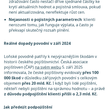
zdražování často nestačí dříve sjednané částky ke
krytí aktuálních hodnot a pojistná smlouva, pokud
není aktualizována, nereflektuje růst cen.
Nejasnosti o pojistných parametrech
: klienti
nerozumí tomu, jak funguje výplata, a často je
překvapí skutečný rozsah plnění.
Reálné dopady povodní v září 2024
Loňské povodně patřily k nejvýraznějším škodám v
historii českého pojišťovnictví. Česká asociace
pojišťoven (ČAP)
na svém webu
5. září 2025
informovala, že české pojišťovny evidovaly
přes 100
000 škod
v důsledku zářijových povodní s celkovým
objemem
přes 20 mld. Kč.
I když byli lidé pojištěni,
někteří nebyli pojištěni na správnou hodnotu – a právě
z důvodu podpojištění klienti přišli o 2,3 mld. Kč.
Jak předejít podpojištění