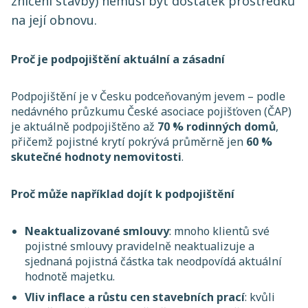
zničení stavby) nemusí být dostatek prostředků
na její obnovu.
Proč je podpojištění aktuální a zásadní
Podpojištění je v Česku podceňovaným jevem – podle
nedávného průzkumu České asociace pojišťoven (ČAP)
je aktuálně podpojištěno až
70 % rodinných domů
,
přičemž pojistné krytí pokrývá průměrně jen
60 %
skutečné hodnoty nemovitosti
.
Proč může například dojít k podpojištění
Neaktualizované smlouvy
: mnoho klientů své
pojistné smlouvy pravidelně neaktualizuje a
sjednaná pojistná částka tak neodpovídá aktuální
hodnotě majetku.
Vliv inflace a růstu cen staveb­ních prací
: kvůli