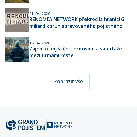
21. 04. 2026
RENOMIA NETWORK překročila hranici 6
miliard korun spravovaného pojistného
16. 04. 2026
Zájem o pojištění terorismu a sabotáže
mezi firmami roste
Zobrazit vše