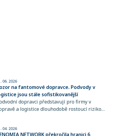
. 06. 2026
ozor na fantomové dopravce. Podvody v
ogistice jsou stále sofistikovanější
odvodní dopravci představují pro firmy v
opravě a logistice dlouhodobě rostoucí riziko,
ejich praktiky jsou totiž stále obtížněji
ozpoznatelné. Přitom stačí jediná chyba při
. 04. 2026
ýběru přepravce a škody mohou dosáhnout
ENOMIA NETWORK překročila hranici 6