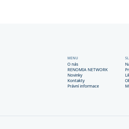
árok na výplatu pojistného
majetku. Pokud dojde k poji
události, pojišťovna vyplatí 
poměrnou část plnění — v 
případě (např. totální zničen
nemusí být dostatek prostř
její obnovu.
MENU
S
O nás
N
RENOMIA NETWORK
P
Novinky
Li
Kontakty
O
Právní informace
Me