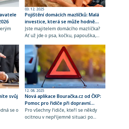
03. 12. 2025
avatele
Pojištění domácích mazlíčků: Malá
 2026
investice, která se může hodně
terým
vyplatit
Jste majitelem domácího mazlíčka?
Ať už jde o psa, kočku, papouška,
stnancům
želvu nebo jiného společníka, víte,
ení na
jak moc na něm záleží – čím víc ho
městnanců
milujete, tím víc chcete, aby měl tu
ci
nejlepší péči. Jenže když přijde
odle
nemoc nebo úraz, náklady na
hraně
veterinární ošetření mohou být
vysoké a často vás zaskočí. Proto je
dobré být připraven.
12. 08. 2025
íte svůj
Nová aplikace Bouračka.cz od ČKP:
Pomoc pro řidiče při dopravní
edná se o
nehodě krok za krokem
Pro všechny řidiče, kteří se někdy
ocitnou v nepříjemné situaci po
tě
dopravní nehodě, je od srpna 2025 k