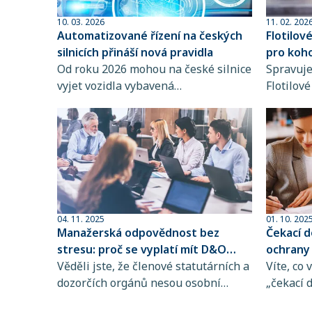
10. 03. 2026
11. 02. 202
Automatizované řízení na českých
Flotilové
silnicích přináší nová pravidla
pro koho
Od roku 2026 mohou na české silnice
Spravuje
vyjet vozidla vybavená
Flotilov
automatizovanými systémy řízení.
jednoduš
Novela zákona o provozu na
přehledn
pozemních komunikacích totiž
úspory. P
umožňuje provoz vozidel s tzv.
koho je 
podmíněnou automatizací řízení
něm uvaž
(SAE Level 3), která dokážou v
určitých situacích převzít řízení od
člověka.
04. 11. 2025
01. 10. 202
Manažerská odpovědnost bez
Čekací d
stresu: proč se vyplatí mít D&O
ochrany
pojištění
Věděli jste, že členové statutárních a
Víte, co
dozorčích orgánů nesou osobní
„čekací 
odpovědnost za škodu, kterou
období, 