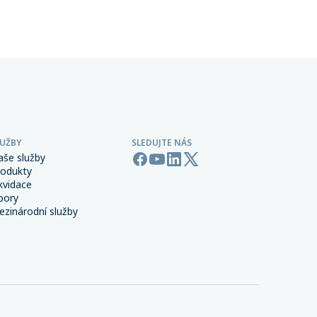
stné
dispozici nová webová aplikace
jen
Bouračka.cz, provozovaná Českou
nejhorším
kanceláří pojistitelů (ČKP). Tento
í stavby)
praktický nástroj poradí, co dělat při
edků na
autonehodě, a pomůže nahlásit
dopravní nehodu online rychle a bez
zbytečného stresu.
LUŽBY
SLEDUJTE NÁS
aše služby
rodukty
kvidace
bory
zinárodní služby