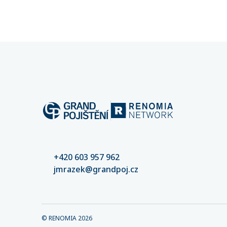
způsobí porušením svých povinností
nemáte n
při výkonu funkce? Pokud například
plnění.
nejednají s péčí řádného hospodáře,
mohou za vzniklou škodu odpovídat
celým svým osobním majetkem –
tedy i domem, účty či automobilem.
Společnost po nich pak může
vzniklou škodu vymáhat.
+420 603 957 962
jmrazek@grandpoj.cz
© RENOMIA
2026