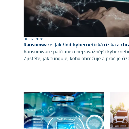
01. 07. 2026
Ransomware: Jak řídit kybernetická rizika a chr
Ransomware patří mezi nejzávažnější kybernetic
Zjistěte, jak funguje, koho ohrožuje a proč je říz
a pojištění kybernetických rizik klíčové pro stab