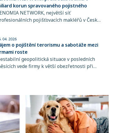
brovských částek. Důsledná prevence a
iliard korun spravovaného pojistného
právně nastavené interní procesy spolu s
ENOMIA NETWORK, největší síť
valitním pojištěním však mohou riziko škod
rofesionálních pojišťovacích makléřů v České
ýrazně snížit.
epublice a člen RENOMIA GROUP, dosáhla
ýznamného milníku. Hodnota pojistného,
. 04. 2026
teré svým klientům spravuje více než 270
ájem o pojištění terorismu a sabotáže mezi
akléřských společností sdružených v této síti,
irmami roste
řesáhla 6 miliard korun.
estabilní geopolitická situace v posledních
ěsících vede firmy k větší obezřetnosti při
ízení rizik. Do popředí se tak dostává i
ojištění terorismu a sabotáže, které zpravidla
ení standardní součástí pojištění majetku ani
řerušení provozu.