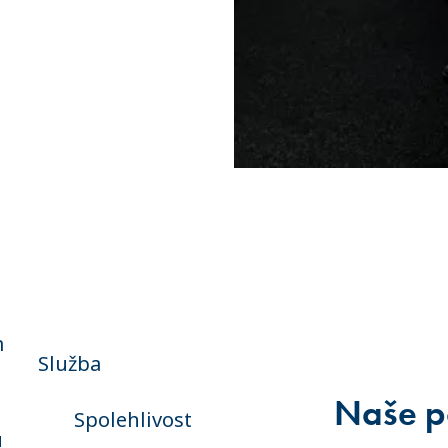
m
Služba
Naše p
Spolehlivost
u