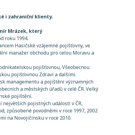
é i zahraniční klienty.
mír Mrázek, který
od roku 1994.
ncem Hasičské vzájemné pojišťovny, ve
nální manažer obchodu pro celou Moravu a
odnikatelskou pojišťovnou, Všeobecnou
skou pojišťovnou Zdraví a dalšími.
risk managementu a pojištění významných
 obecních a městských úřadů v celé ČR. Velký
nské pojištění.
í největších pojistných událostí v ČR,
kod, způsobené povodněmi v roce 1997, 2002
i na Novojičínsku v roce 2010.