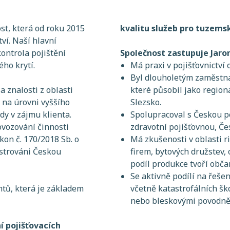
ost, která od roku 2015
kvalitu služeb pro tuzemsk
ví. Naší hlavní
ontrola pojištění
Společnost zastupuje Jaro
ého krytí.
Má praxi v pojišťovnictví 
Byl dlouholetým zaměstna
a znalosti z oblasti
které působil jako regio
i na úrovni vyššího
Slezsko.
dy v zájmu klienta.
Spolupracoval s Českou p
ovozování činnosti
zdravotní pojišťovnou, Če
kon č. 170/2018 Sb. o
Má zkušenosti v oblasti 
gistrováni Českou
firem, bytových družstev,
podíl produkce tvoří obča
Se aktivně podílí na řešen
ntů, která je základem
včetně katastrofálních š
nebo bleskovými povodněm
 pojišťovacích