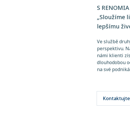
S RENOMIA 
„Sloužíme l
lepšímu živ
Ve službě druh
perspektivu. N
námi klienti zí
dlouhodobou oc
na své podnikán
Kontaktujte