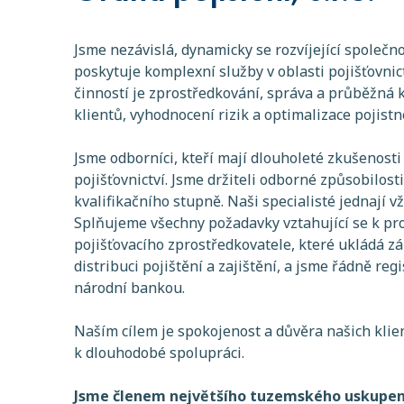
Jsme nezávislá, dynamicky se rozvíjející společn
poskytuje komplexní služby v oblasti pojišťovnict
činností je zprostředkování, správa a průběžná k
klientů, vyhodnocení rizik a optimalizace pojistn
Jsme odborníci, kteří mají dlouholeté zkušenosti 
pojišťovnictví. Jsme držiteli odborné způsobilost
kvalifikačního stupně. Naši specialisté jednají vž
Splňujeme všechny požadavky vztahující se k pr
pojišťovacího zprostředkovatele, které ukládá zá
distribuci pojištění a zajištění, a jsme řádně re
národní bankou.
Naším cílem je spokojenost a důvěra našich klie
k dlouhodobé spolupráci.
Jsme členem největšího tuzemského uskupení