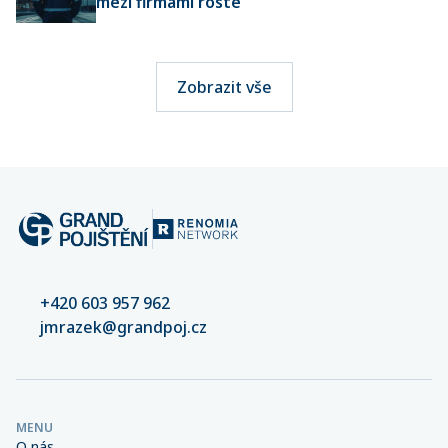
mezi firmami roste
Zobrazit vše
+420 603 957 962
jmrazek@grandpoj.cz
MENU
O nás