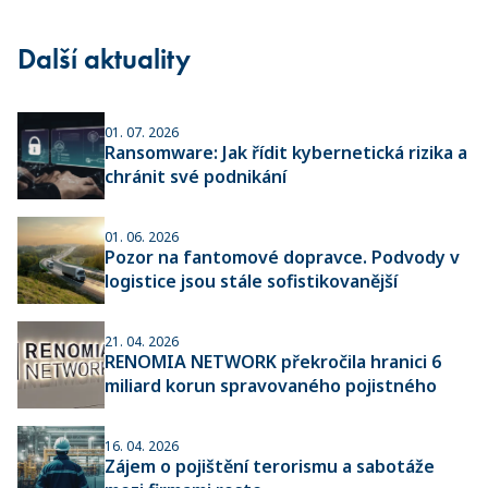
Další aktuality
01. 07. 2026
Ransomware: Jak řídit kybernetická rizika a
chránit své podnikání
01. 06. 2026
Pozor na fantomové dopravce. Podvody v
logistice jsou stále sofistikovanější
21. 04. 2026
RENOMIA NETWORK překročila hranici 6
miliard korun spravovaného pojistného
16. 04. 2026
Zájem o pojištění terorismu a sabotáže