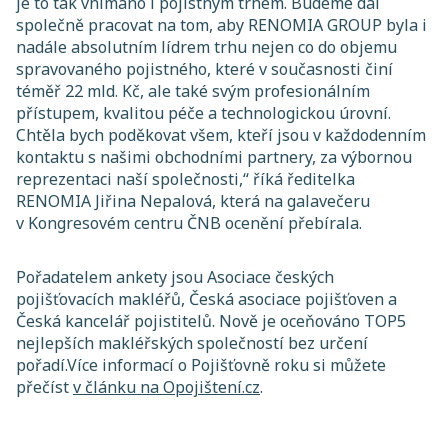
je to tak vnímáno i pojistným trhem. Budeme dál
společně pracovat na tom, aby RENOMIA GROUP byla i
nadále absolutním lídrem trhu nejen co do objemu
spravovaného pojistného, které v současnosti činí
téměř 22 mld. Kč, ale také svým profesionálním
přístupem, kvalitou péče a technologickou úrovní.
Chtěla bych poděkovat všem, kteří jsou v každodenním
kontaktu s našimi obchodními partnery, za výbornou
reprezentaci naší společnosti,“
říká ředitelka
RENOMIA Jiřina Nepalová, která na galavečeru
v Kongresovém centru ČNB ocenění přebírala.
Pořadatelem ankety jsou Asociace českých
pojišťovacích makléřů, Česká asociace pojišťoven a
Česká kancelář pojistitelů. Nově je oceňováno TOP5
nejlepších makléřských společností bez určení
pořadí.Více informací o Pojišťovně roku si můžete
přečíst
v článku na Opojištení.cz
.